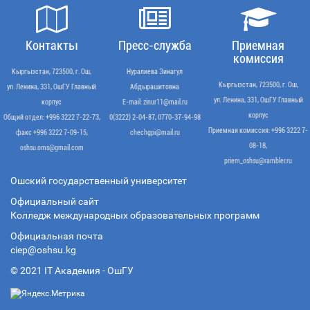
Контакты
Пресс-служба
Приемная
комиссия
Кыргызстан, 723500, г. Ош,
Нуралиева Зинагул
Кыргызстан, 723500, г. Ош,
ул. Ленина, 331, ОшГУ Главный
Абдырашитовна
ул. Ленина, 331, ОшГУ Главный
корпус
Е-mail: zinur11@mail.ru
корпус
Общий отдел: +996 3222 7-22-73,
0(3222) 2-04-87, 0770-37-94-98
Приемная комиссия: +996 3222 7-
факс +996 3222 7-09-15,
chechgpi@mail.ru
08-18,
oshsu.oms@gmail.com
priem_oshsu@rambler.ru
Ошский государственный университет
Официальный сайт
Колледж международных образовательных программ
Официальная почта
ciep@oshsu.kg
© 2021 IT Академия - OшГУ