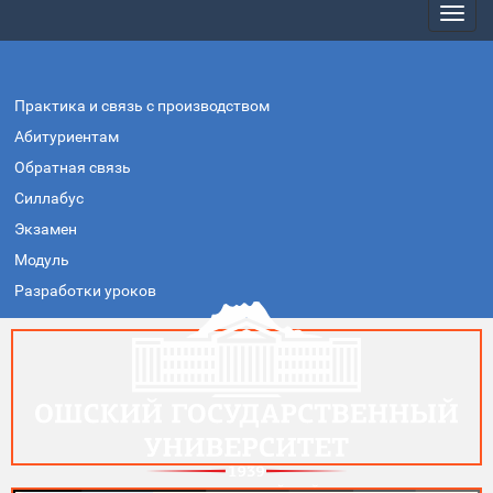
Практика и связь с производством
Абитуриентам
Обратная связь
Силлабус
Экзамен
Модуль
Разработки уроков