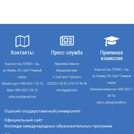
Контакты
Пресс-служба
Приемная
комиссия
Кыргызстан, 723500, г. Ош,
Нуралиева Зинагул
Кыргызстан, 723500, г. Ош,
ул. Ленина, 331, ОшГУ Главный
Абдырашитовна
ул. Ленина, 331, ОшГУ Главный
корпус
Е-mail: zinur11@mail.ru
корпус
Общий отдел: +996 3222 7-22-73,
0(3222) 2-04-87, 0770-37-94-98
Приемная комиссия: +996 3222 7-
факс +996 3222 7-09-15,
chechgpi@mail.ru
08-18,
oshsu.oms@gmail.com
priem_oshsu@rambler.ru
Ошский государственный университет
Официальный сайт
Колледж международных образовательных программ