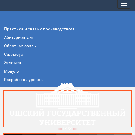
Практика и связь с производством
Абитуриентам
Обратная связь
Силлабус
Экзамен
Модуль
Разработки уроков