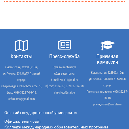
Контакты
Пресс-служба
Приемная
комиссия
Кыргызстан, 723500, г. Ош,
Нуралиева Зинагул
Кыргызстан, 723500, г. Ош,
ул. Ленина, 331, ОшГУ Главный
Абдырашитовна
ул. Ленина, 331, ОшГУ Главный
корпус
Е-mail: zinur11@mail.ru
корпус
Общий отдел: +996 3222 7-22-73,
0(3222) 2-04-87, 0770-37-94-98
Приемная комиссия: +996 3222 7-
факс +996 3222 7-09-15,
chechgpi@mail.ru
08-18,
oshsu.oms@gmail.com
priem_oshsu@rambler.ru
Ошский государственный университет
Официальный сайт
Колледж международных образовательных программ