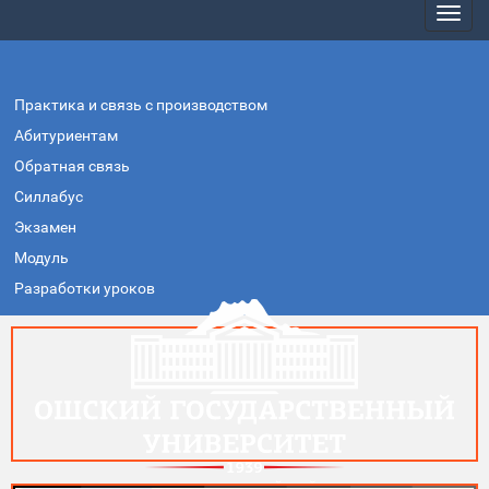
Практика и связь с производством
Абитуриентам
Обратная связь
Силлабус
Экзамен
Модуль
Разработки уроков